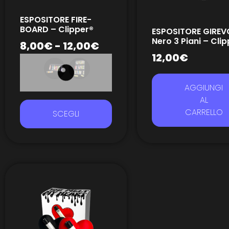
ESPOSITORE FIRE-
BOARD – Clipper®
ESPOSITORE GIREV
Nero 3 Piani – Cli
8,00
€
-
12,00
€
12,00
€
AGGIUNGI
AL
CARRELLO
SCEGLI