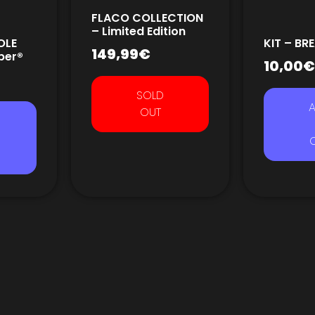
FLACO COLLECTION
– Limited Edition
OLE
KIT – BR
149,99
€
pper®
10,00
€
SOLD
OUT