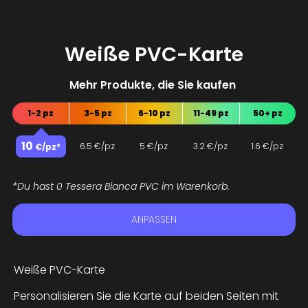
Weiße PVC-Karte
Mehr Produkte, die Sie kaufen
J
e
1-2 pz
3-5 pz
6-10 pz
11-49 pz
50+ pz
10
6.5
€/pz
5
€/pz
3.2
€/pz
1.6
€/pz
€/pz*
*Du hast 0 Tessera Bianca PVC im Warenkorb.
ANPASSEN
Weiße PVC-Karte
Personalisieren Sie die Karte auf beiden Seiten mit