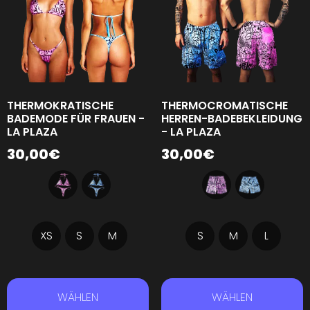
THERMOKRATISCHE
THERMOCROMATISCHE
BADEMODE FÜR FRAUEN -
HERREN-BADEBEKLEIDUNG
LA PLAZA
- LA PLAZA
30,00
€
30,00
€
XS
S
M
S
M
L
WÄHLEN
WÄHLEN