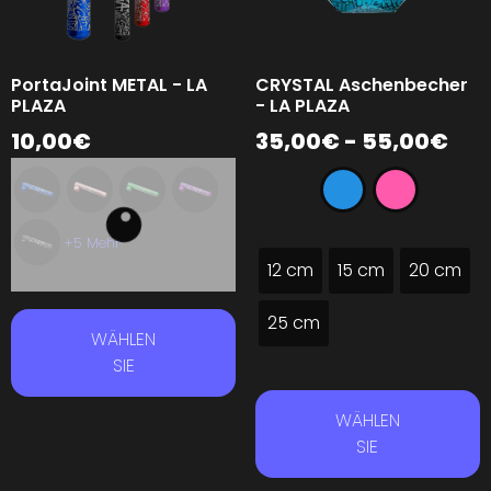
PortaJoint METAL - LA
CRYSTAL Aschenbecher
PLAZA
- LA PLAZA
10,00
€
35,00
€
-
55,00
€
+5 Mehr
12 cm
15 cm
20 cm
25 cm
WÄHLEN
SIE
WÄHLEN
SIE