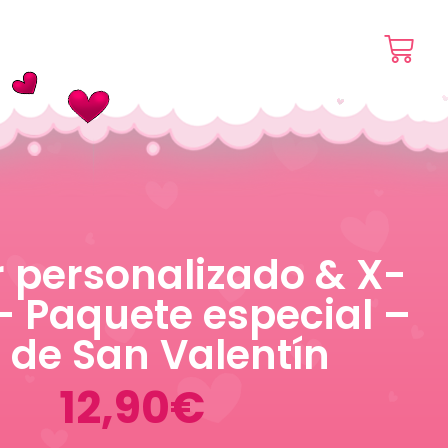
r personalizado & X-
– Paquete especial –
 de San Valentín
12,90
€