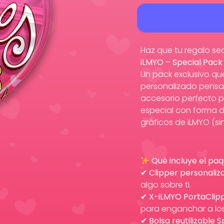
Haz que tu regalo se
iLMYO – Special Pack
Un pack exclusivo que
personalizado pensa
accesorio perfecto pa
especial con forma 
gráficos de iLMYO (sin 
Qué incluye el paq
✔
Clipper personaliz
algo sobre ti.
✔
X-iLMYO PortaClip
para enganchar a los
✔
Bolsa reutilizable S