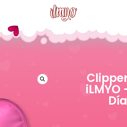
Clippe
iLMYO 
Día