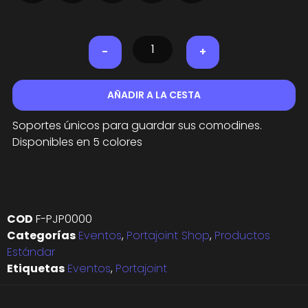
-
+
AÑADIR A LA CESTA
Soportes únicos para guardar sus comodines.
Disponibles en 5 colores
COD
F-PJP0000
Categorías
Eventos
,
Portajoint Shop
,
Productos
Estándar
Etiquetas
Eventos
,
Portajoint