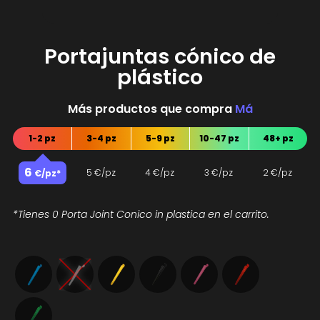
Portajuntas cónico de
plástico
Más productos que compra
M
á
s
1-2 pz
3-4 pz
5-9 pz
10-47 pz
48+ pz
6
5
€/pz
4
€/pz
3
€/pz
2
€/pz
€/pz*
*Tienes 0 Porta Joint Conico in plastica en el carrito.