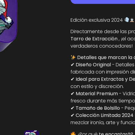
Edición exclusiva 2024
Directamente desde las pro
Tarro de Extracción
, ¡el 
verdaderos conocedores!
Detalles que marcan la 
✔
Diseño Original
- Detalle
fabricada con impresión di
✔
Ideal para Extractos y De
con estilo y discreción.
✔
Material Premium
- Vidr
fresco durante más tiempo
✔
Tamaño de Bolsillo
- Pequ
✔
Colección Limitada 2024
mezclar ironía, arte y funci
¿Por qué
te encantará?