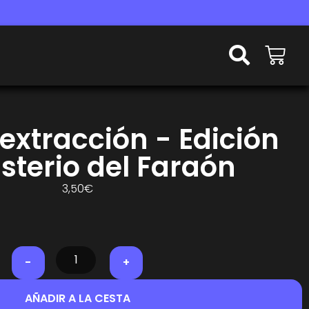
 extracción - Edición
isterio del Faraón
3,50
€
-
+
AÑADIR A LA CESTA