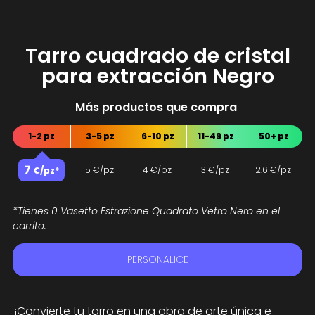
Tarro cuadrado de cristal
para extracción Negro
Más productos que compra
M
á
1-2 pz
3-5 pz
6-10 pz
11-49 pz
50+ pz
7
5
€/pz
4
€/pz
3
€/pz
2.6
€/pz
€/pz*
*Tienes 0 Vasetto Estrazione Quadrato Vetro Nero en el
carrito.
PERSONALICE
¡Convierte tu tarro en una obra de arte única e