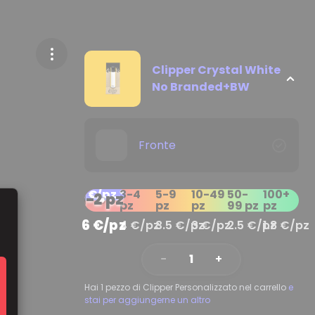
Clipper Crystal White
No Branded+BW
Fronte
6 €/pz
*
3-4
5-9
10-49
50-
100+
1-2 pz
pz
pz
pz
99 pz
pz
6 €/pz
4 €/pz
3.5 €/pz
3 €/pz
2.5 €/pz
1.8 €/pz
−
1
+
Hai 1 pezzo di Clipper Personalizzato nel carrello
e
stai per aggiungerne un altro