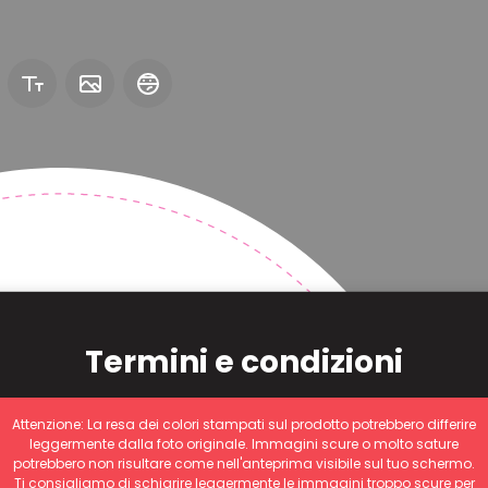
Termini e condizioni
Attenzione: La resa dei colori stampati sul prodotto potrebbero differire
leggermente dalla foto originale. Immagini scure o molto sature
potrebbero non risultare come nell'anteprima visibile sul tuo schermo.
Ti consigliamo di schiarire leggermente le immagini troppo scure per