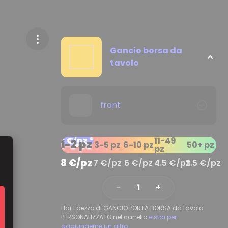
Gancio borsa da
tavolo
front
8 €/pz
*
11-49
1-2 pz
3-5 pz
6-10 pz
50+ pz
pz
8 €/pz
7 €/pz
6 €/pz
4.5 €/pz
3.5 €/pz
−
1
+
Hai 1 pezzo di GANCIO PORTA BORSA da tavolo
PERSONALIZZATO nel carrello
e stai per
aggiungerne un altro