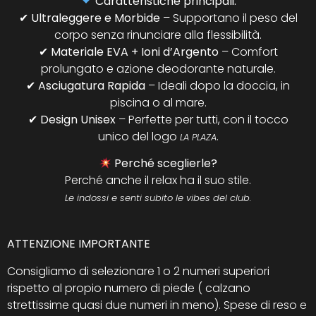
Caratteristiche principali:
✔
Ultraleggere e Morbide
– Supportano il peso del
corpo senza rinunciare alla flessibilità.
✔
Materiale EVA + Ioni d’Argento
– Comfort
prolungato e azione deodorante naturale.
✔
Asciugatura Rapida
– Ideali dopo la doccia, in
piscina o al mare.
✔
Design Unisex
– Perfette per tutti, con il tocco
unico del logo
.
LA PLAZA
Perché sceglierle?
Perché anche il relax ha il suo stile.
Le indossi e senti subito le vibes del club.
ATTENZIONE IMPORTANTE
Consigliamo di selezionare 1 o 2 numeri superiori
rispetto al propio numero di piede ( calzano
strettissime quasi due numeri in meno). Spese di reso e