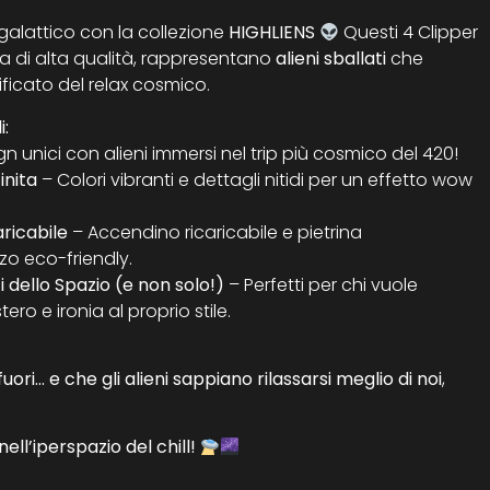
rgalattico con la collezione
HIGHLIENS
Questi 4 Clipper
ta di alta qualità, rappresentano
alieni sballati
che
ificato del relax cosmico.
i:
n unici con alieni immersi nel trip più cosmico del 420!
inita
– Colori vibranti e dettagli nitidi per un effetto wow
ricabile
– Accendino ricaricabile e pietrina
zzo eco-friendly.
 dello Spazio (e non solo!)
– Perfetti per chi vuole
ro e ironia al proprio stile.
 fuori… e che gli alieni sappiano rilassarsi meglio di noi
,
nell’iperspazio del chill!