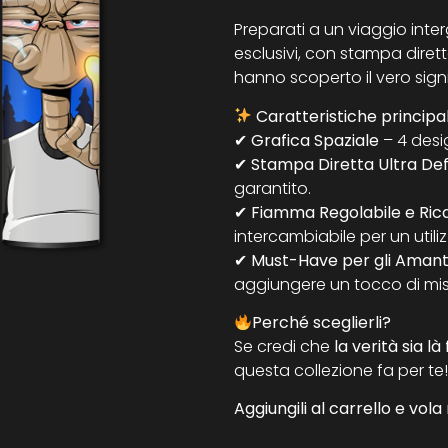
Preparati a un viaggio inte
esclusivi, con stampa diret
hanno scoperto il vero sign
Caratteristiche principal
✔
Grafica Spaziale
– 4 desig
✔
Stampa Diretta Ultra Def
garantito.
✔
Fiamma Regolabile e Rica
intercambiabile per un utili
✔
Must-Have per gli Amanti
aggiungere un tocco di miste
Perché sceglierli?
Se credi che
la verità sia là
questa collezione fa per te!
Aggiungili al carrello e vola 