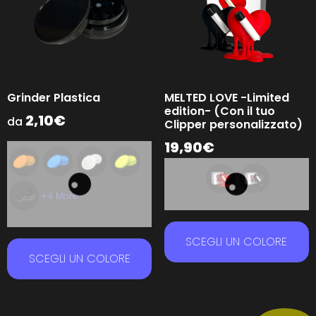
Grinder Plastica
MELTED LOVE -Limited
edition- (Con il tuo
2,10
€
da
Clipper personalizzato)
19,90
€
+4 More
SCEGLI UN COLORE
SCEGLI UN COLORE