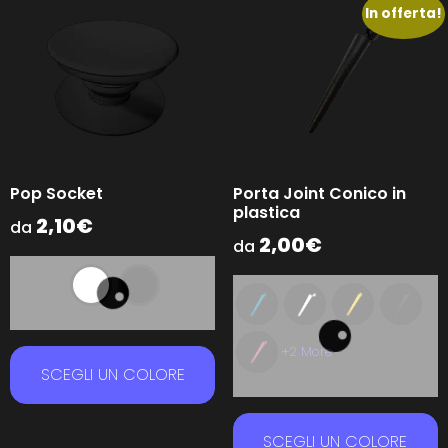
In offerta!
Pop Socket
Porta Joint Conico in
plastica
2,10
€
da
2,00
€
da
+2 More
SCEGLI UN COLORE
SCEGLI UN COLORE