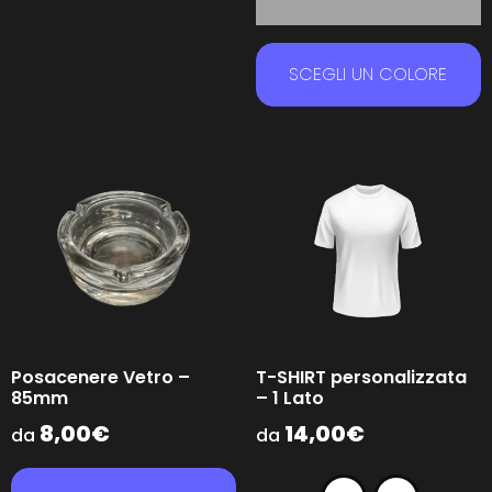
SCEGLI UN COLORE
Posacenere Vetro –
T-SHIRT personalizzata
85mm
– 1 Lato
8,00
€
14,00
€
da
da