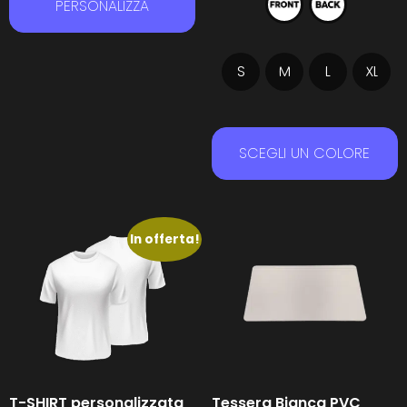
PERSONALIZZA
S
M
L
XL
SCEGLI UN COLORE
In offerta!
T-SHIRT personalizzata
Tessera Bianca PVC