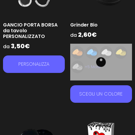
GANCIO PORTA BORSA
Grinder Bio
da tavolo
2,60
€
da
PERSONALIZZATO
3,50
€
da
PERSONALIZZA
+5 More
SCEGLI UN COLORE