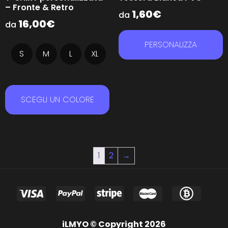
– Fronte & Retro
1,60
€
da
16,00
€
da
PERSONALIZZA
S
M
L
XL
SCEGLI UN COLORE
1
2
→
iLMYO © Copyright 2026