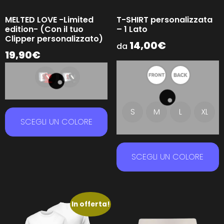
MELTED LOVE -Limited
T-SHIRT personalizzata
edition- (Con il tuo
– 1 Lato
Clipper personalizzato)
14,00
€
da
19,90
€
S
M
L
XL
SCEGLI UN COLORE
SCEGLI UN COLORE
In offerta!