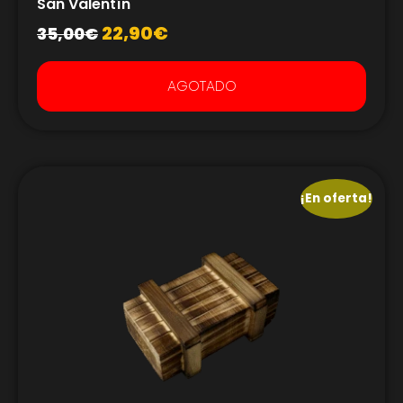
San Valentín
22,90
€
35,00
€
AGOTADO
¡En oferta!