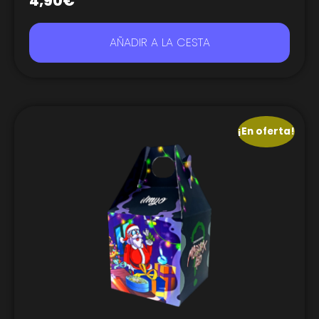
4,90
€
AÑADIR A LA CESTA
¡En oferta!