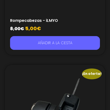
Rompecabezas - iLMYO
5,00
€
8,00
€
AÑADIR A LA CESTA
¡En oferta!