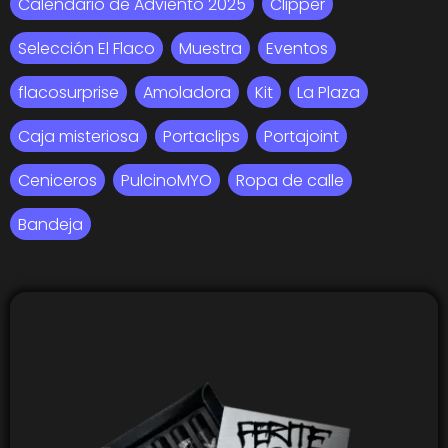
Calendario de Adviento 2025
Clipper
Selección El Flaco
Muestra
Eventos
flacosurprise
Amoladora
Kit
La Plaza
Caja misteriosa
Portaclips
Portajoint
Ceniceros
PulcinoMYO
Ropa de calle
Bandeja