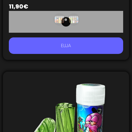
11,90
€
ELIJA