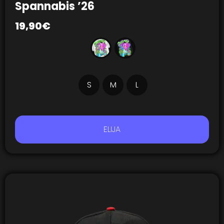
Spannabis ’26
19,90
€
S
M
L
ELIJA