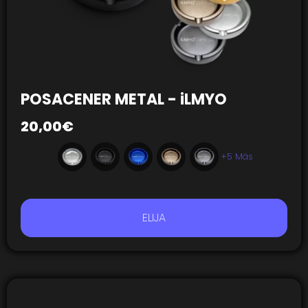
POSACENER METAL - iLMYO
20,00
€
+5 Más
ELIJA