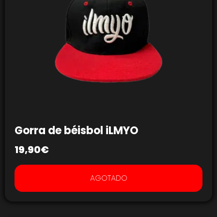
Gorra de béisbol iLMYO
19,90
€
AGOTADO