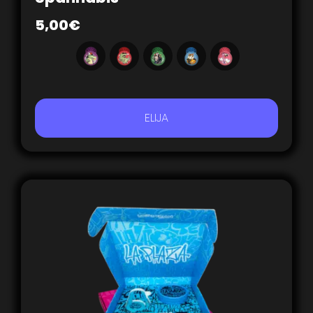
5,00
€
ELIJA