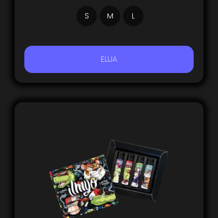
S
M
L
ELIJA