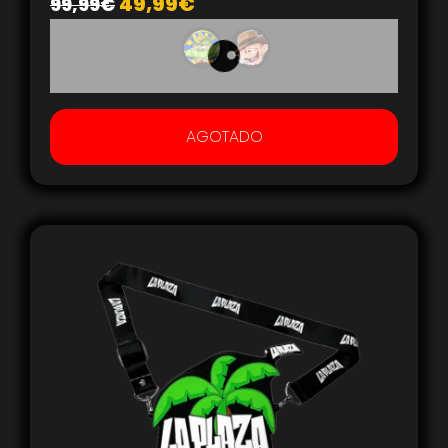
49,99
€
99,99
€
AGOTADO