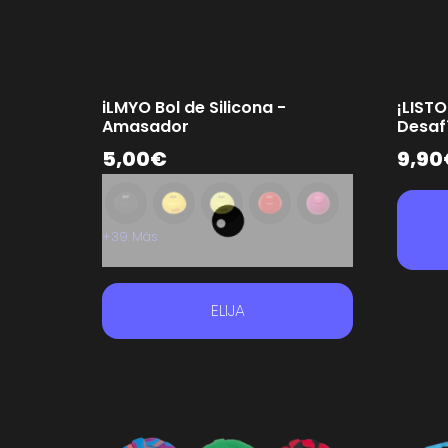
iLMYO Bol de Silicona -
¡LISTO
Amasador
Desaf
5,00
€
9,90
+39 Más
ELIJA