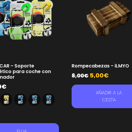
CAR - Soporte
Rompecabezas - iLMYO
tico para coche con
5,00
€
8,00
€
mador
0
€
AÑADIR A LA
CESTA
ELIJA