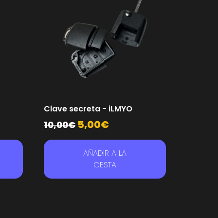
Clave secreta - iLMYO
5,00
€
10,00
€
AÑADIR A LA
CESTA