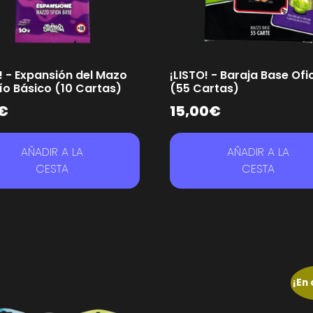
! - Expansión del Mazo
¡LISTO! - Baraja Base Ofic
ío Básico (10 Cartas)
(55 Cartas)
€
15,00
€
AÑADIR A LA
AÑADIR A LA
CESTA
CESTA
¡En 