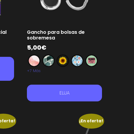
ial
Gancho para bolsas de
sobremesa
5,00
€
+7 Más
ELIJA
oferta!
¡En oferta!