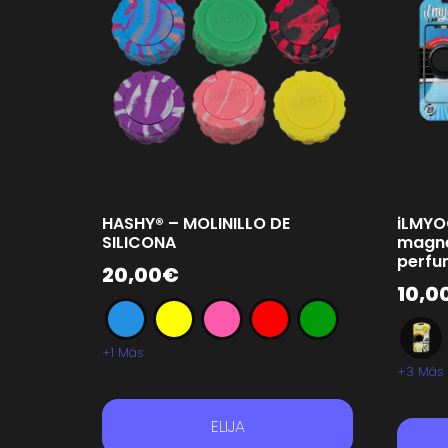
HASHY® – MOLINILLO DE
iLMYO
SILICONA
magné
perfu
20,00
€
10,0
+1 Más
+3 Más
ELIJA