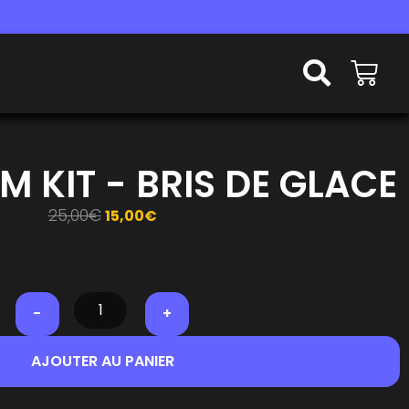
M KIT - BRIS DE GLACE
25,00
€
15,00
€
-
+
AJOUTER AU PANIER