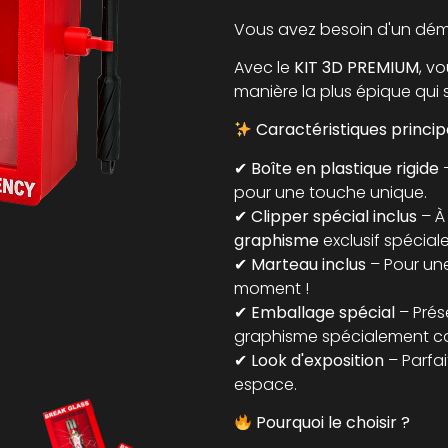
Vous avez besoin d'un dém
Avec le
KIT 3D PREMIUM
, v
manière la plus épique qui s
Caractéristiques principa
✔
Boîte en plastique rigide
–
pour une touche unique.
✔
Clipper spécial inclus
– À 
graphisme
exclusif spécial
✔
Marteau inclus
– Pour une 
moment !
✔
Emballage spécial
– Prés
graphisme spécialement c
✔
Look d'exposition
– Parfai
espace.
Pourquoi le choisir ?