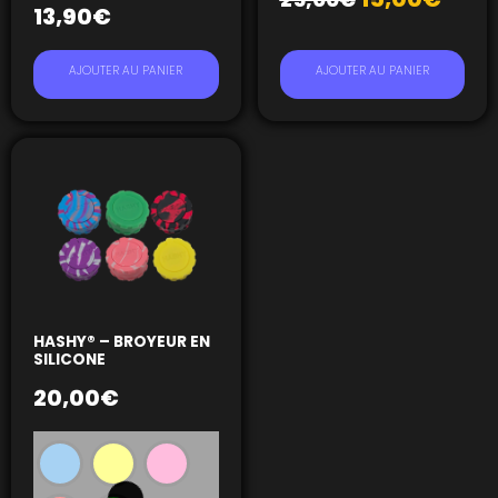
13,90
€
AJOUTER AU PANIER
AJOUTER AU PANIER
HASHY® – BROYEUR EN
SILICONE
20,00
€