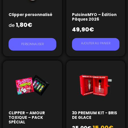
Clipper personnalisé
PulcinoMYO – Édition
Pâques 2026
1,80
€
de
49,90
€
AJOUTER AU PANIER
PERSONNALISER
CLIPPER – AMOUR
3D PREMIUM KIT - BRIS
TOXIQUE – PACK
DE GLACE
SPÉCIAL
15,00
€
25,00
€